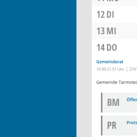
12
DI
13
MI
14
DO
Gemeinderat
19:30-21:51 Uhr
2741
Gemeinde Tarmste
BM
Öffe
PR
Prot