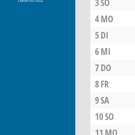
3
SO
Datenschutz
4
MO
5
DI
6
MI
7
DO
8
FR
9
SA
10
SO
11
MO