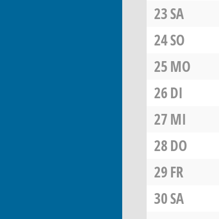
23
SA
24
SO
25
MO
26
DI
27
MI
28
DO
29
FR
30
SA