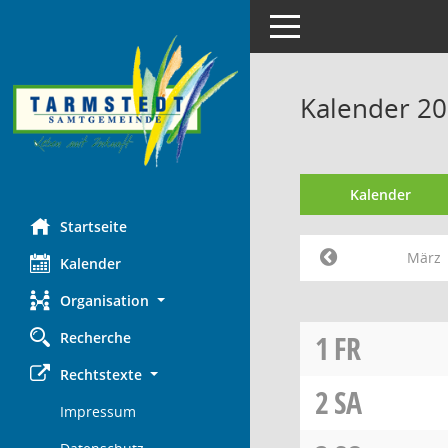
Toggle navigation
Kalender 2
Kalender
Startseite
März
Kalender
Organisation
Recherche
1
FR
Rechtstexte
2
SA
Impressum