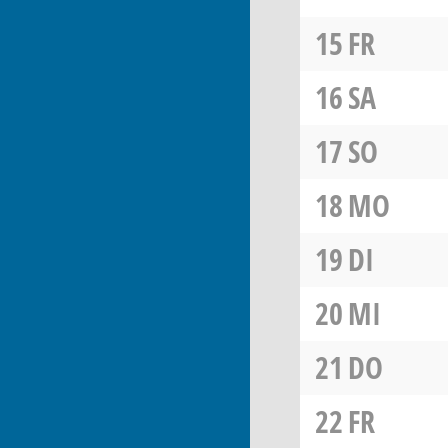
15
FR
16
SA
17
SO
18
MO
19
DI
20
MI
21
DO
22
FR