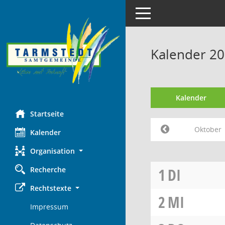
Toggle navigation
Kalender 2
Kalender
Startseite
Oktober
Kalender
Organisation
Recherche
1
DI
Rechtstexte
2
MI
Impressum