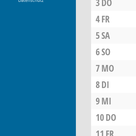
3
DO
Datenschutz
4
FR
5
SA
6
SO
7
MO
8
DI
9
MI
10
DO
11
FR