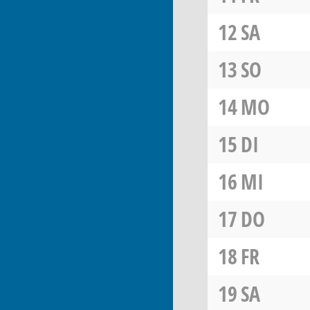
12
SA
13
SO
14
MO
15
DI
16
MI
17
DO
18
FR
19
SA