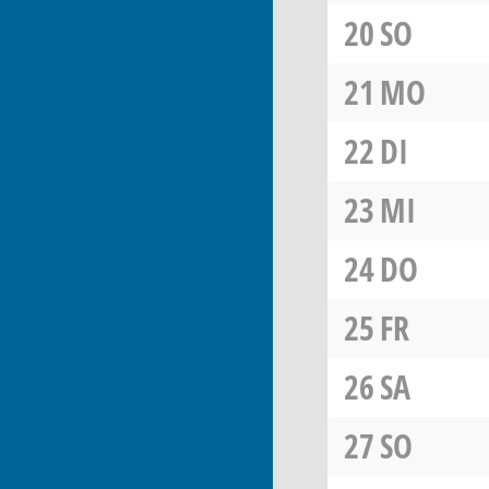
20
SO
21
MO
22
DI
23
MI
24
DO
25
FR
26
SA
27
SO