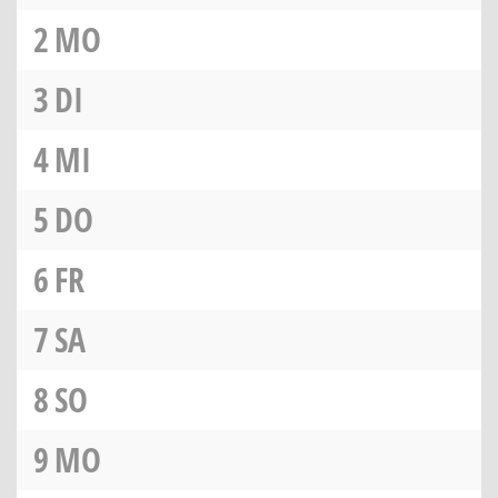
2
MO
3
DI
4
MI
5
DO
6
FR
7
SA
8
SO
9
MO