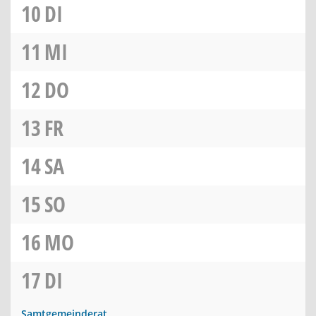
10
DI
11
MI
12
DO
13
FR
14
SA
15
SO
16
MO
17
DI
Samtgemeinderat