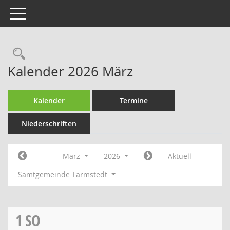
Toggle navigation
Rechercheauswahl
Kalender 2026 März
Kalender
Termine
Niederschriften
März
2026
Aktuell
Samtgemeinde Tarmstedt
1
SO