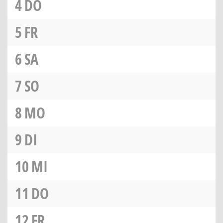
4
DO
5
FR
6
SA
7
SO
8
MO
9
DI
10
MI
11
DO
12
FR