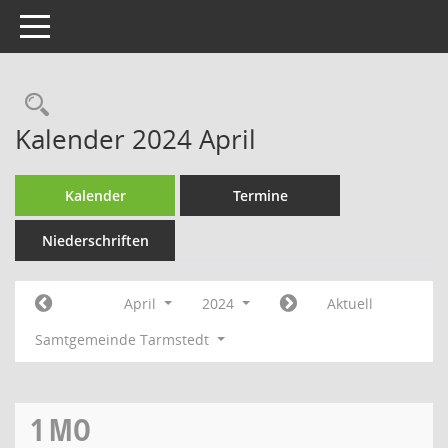
Toggle navigation
Rechercheauswahl
Kalender 2024 April
Kalender
Termine
Niederschriften
April
2024
Aktuell
Samtgemeinde Tarmstedt
1
MO