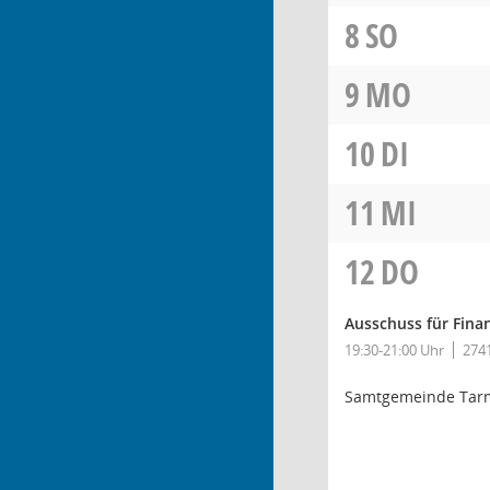
8
SO
9
MO
10
DI
11
MI
12
DO
Ausschuss für Fina
19:30-21:00 Uhr
2741
Samtgemeinde Tar