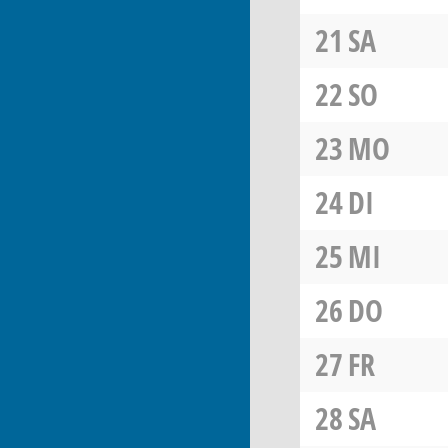
21
SA
22
SO
23
MO
24
DI
25
MI
26
DO
27
FR
28
SA