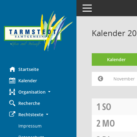
Toggle navigation
Kalender 2
Kalender
Startseite
November
Kalender
Organisation
Recherche
1
SO
Rechtstexte
2
MO
Impressum