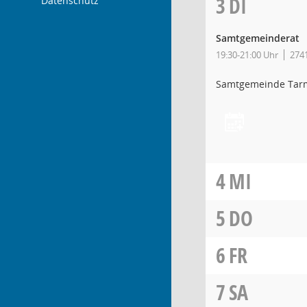
3
DI
Datenschutz
Samtgemeinderat
19:30-21:00 Uhr
2741
Samtgemeinde Tar
4
MI
5
DO
6
FR
7
SA