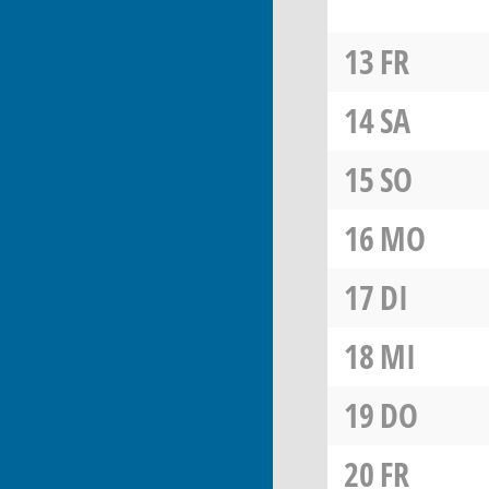
13
FR
14
SA
15
SO
16
MO
17
DI
18
MI
19
DO
20
FR