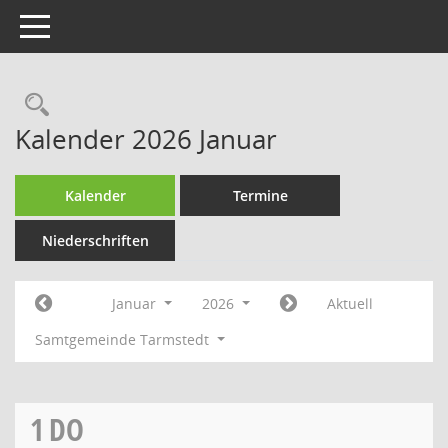
Toggle navigation
Rechercheauswahl
Kalender 2026 Januar
Kalender
Termine
Niederschriften
Januar
2026
Aktuell
Samtgemeinde Tarmstedt
1
DO