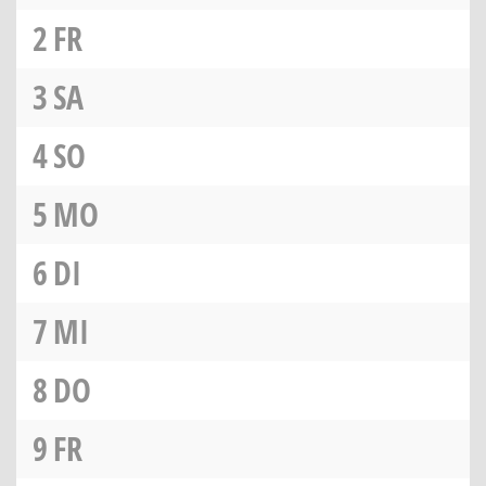
2
FR
3
SA
4
SO
5
MO
6
DI
7
MI
8
DO
9
FR