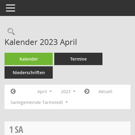
Toggle navigation
Rechercheauswahl
Kalender 2023 April
Kalender
Termine
Niederschriften
April
2023
Aktuell
Samtgemeinde Tarmstedt
1
SA