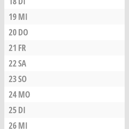
18
DI
19
MI
20
DO
21
FR
22
SA
23
SO
24
MO
25
DI
26
MI