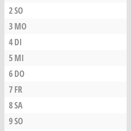
2
SO
3
MO
4
DI
5
MI
6
DO
7
FR
8
SA
9
SO