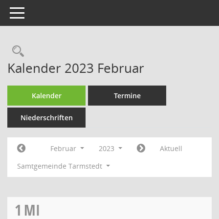
Toggle navigation
Rechercheauswahl
Kalender 2023 Februar
Kalender
Termine
Niederschriften
Februar
2023
Aktuell
Samtgemeinde Tarmstedt
1
MI