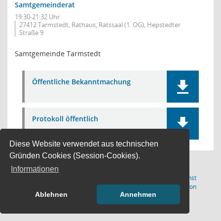
Samtgemeinderat
19:30-21:32 Uhr
27412 Tarmstedt, Rathaus, Ratssaal (1. OG), Hepstedter
Straße 9
Samtgemeinde Tarmstedt
Öffentliche Bekanntmachung
Protokoll öffentlich
Diese Website verwendet aus technischen
Gründen Cookies (Session-Cookies).
Informationen
Letzte Änderung: 07.08.2026
Software:
Sitzungsdienst
(Wird in
18:00:54
Session
Ablehnen
Annehmen