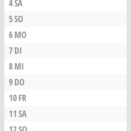
4
SA
5
SO
6
MO
7
DI
8
MI
9
DO
10
FR
11
SA
12
SO