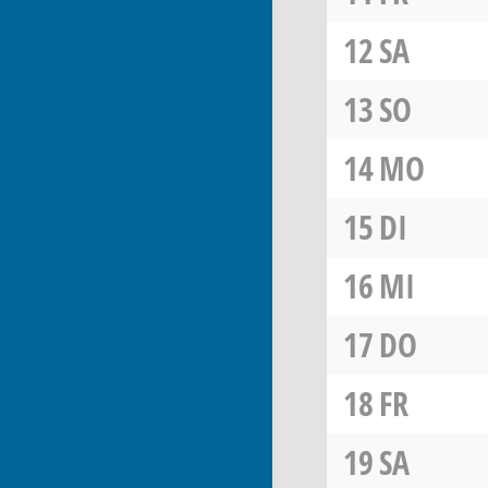
12
SA
13
SO
14
MO
15
DI
16
MI
17
DO
18
FR
19
SA