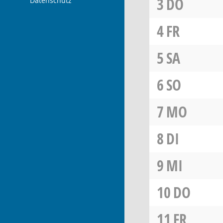
3
DO
Datenschutz
4
FR
5
SA
6
SO
7
MO
8
DI
9
MI
10
DO
11
FR