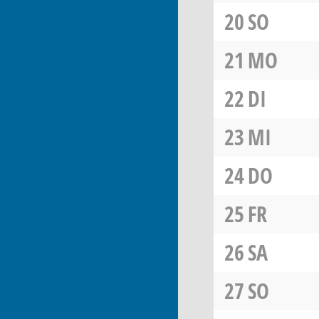
20
SO
21
MO
22
DI
23
MI
24
DO
25
FR
26
SA
27
SO