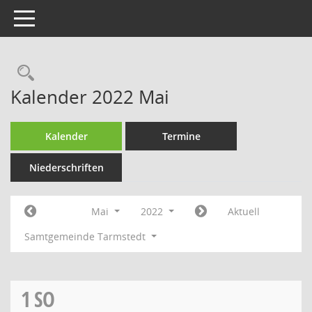
Toggle navigation
Rechercheauswahl
Kalender 2022 Mai
Kalender
Termine
Niederschriften
Mai
2022
Aktuell
Samtgemeinde Tarmstedt
1
SO