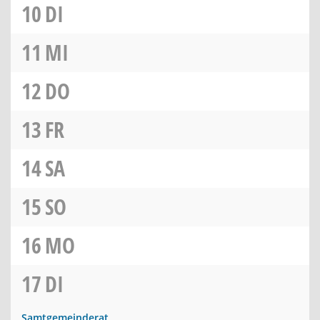
10
DI
11
MI
12
DO
13
FR
14
SA
15
SO
16
MO
17
DI
Samtgemeinderat