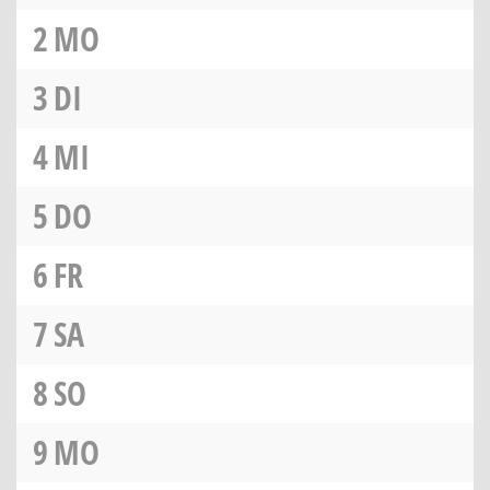
2
MO
3
DI
4
MI
5
DO
6
FR
7
SA
8
SO
9
MO