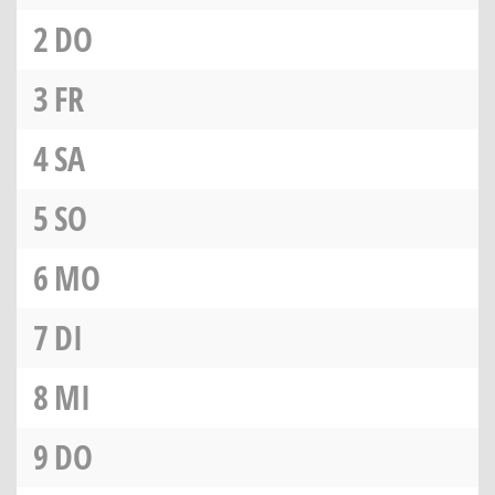
2
DO
3
FR
4
SA
5
SO
6
MO
7
DI
8
MI
9
DO