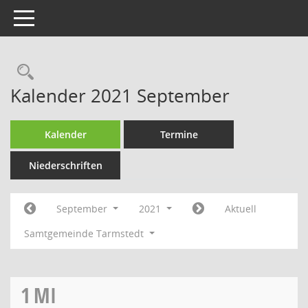
Toggle navigation
Rechercheauswahl
Kalender 2021 September
Kalender
Termine
Niederschriften
September
2021
Aktuell
Samtgemeinde Tarmstedt
1
MI