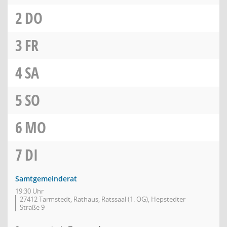
2
DO
3
FR
4
SA
5
SO
6
MO
7
DI
Samtgemeinderat
19:30 Uhr
27412 Tarmstedt, Rathaus, Ratssaal (1. OG), Hepstedter
Straße 9