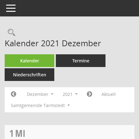
Toggle navigation
Rechercheauswahl
Kalender 2021 Dezember
Kalender
Termine
Niederschriften
Dezember
2021
Aktuell
Samtgemeinde Tarmstedt
1
MI