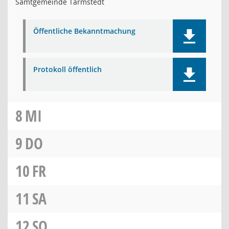
Samtgemeinde Tarmstedt
Öffentliche Bekanntmachung
Protokoll öffentlich
8
MI
9
DO
10
FR
11
SA
12
SO