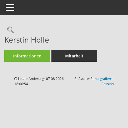
Toggle navigation
Rechercheauswahl
Kerstin Holle
Informationen
Mitarbeit
Letzte Änderung: 07.08.2026
Software:
Sitzungsdienst
(Wird in
18:00:54
Session