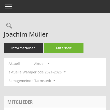
Toggle navigation
Rechercheauswahl
Joachim Müller
Informationen
Mitarbeit
Aktuell
Aktuell
aktuelle Wahlperiode 2021-2026
Samtgemeinde Tarmstedt
MITGLIEDER