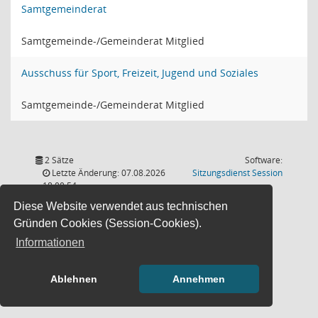
Samtgemeinderat
Samtgemeinde-/Gemeinderat Mitglied
Ausschuss für Sport, Freizeit, Jugend und Soziales
Samtgemeinde-/Gemeinderat Mitglied
2 Sätze
Software:
(Wird in
Letzte Änderung: 07.08.2026
Sitzungsdienst
Session
18:00:54
Diese Website verwendet aus technischen
Gründen Cookies (Session-Cookies).
Informationen
Ablehnen
Annehmen