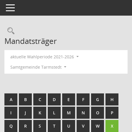
Toggle navigation
Rechercheauswahl
Mandatsträger
aktuelle Wahlperiode 2021-2026
Samtgemeinde Tarmstedt
A
B
C
D
E
F
G
H
I
J
K
L
M
N
O
P
Q
R
S
T
U
V
W
X