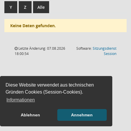
Y
Z
Alle
Keine Daten gefunden.
Letzte Änderung: 07.08.2026
Software:
Sitzungsdienst
(Wird in
18:00:54
Session
Diese Website verwendet aus technischen
Gründen Cookies (Session-Cookies).
Informationen
Ablehnen
Annehmen