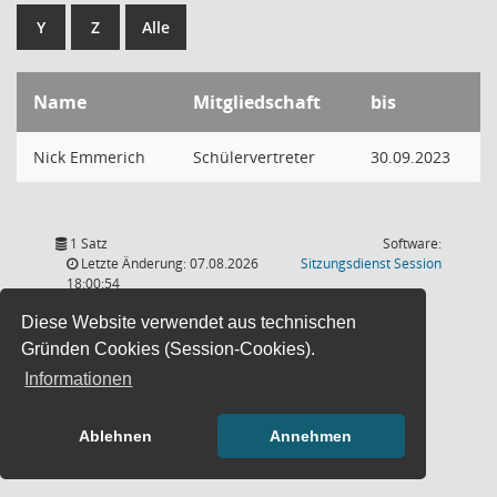
Y
Z
Alle
Name
Mitgliedschaft
bis
Nick Emmerich
Schülervertreter
30.09.2023
1 Satz
Software:
(Wird in
Letzte Änderung: 07.08.2026
Sitzungsdienst
Session
18:00:54
Diese Website verwendet aus technischen
Gründen Cookies (Session-Cookies).
Informationen
Ablehnen
Annehmen