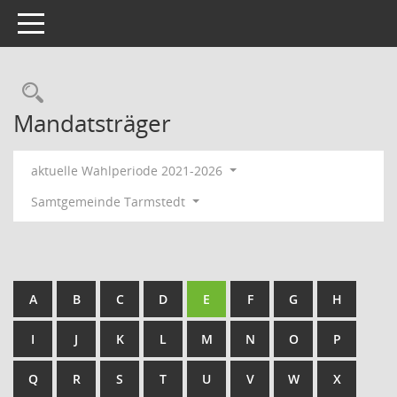
Toggle navigation
Rechercheauswahl
Mandatsträger
aktuelle Wahlperiode 2021-2026
Samtgemeinde Tarmstedt
A
B
C
D
E
F
G
H
I
J
K
L
M
N
O
P
Q
R
S
T
U
V
W
X