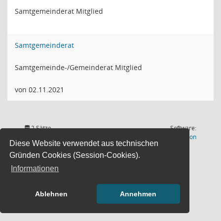
Samtgemeinderat Mitglied
Samtgemeinderat
Samtgemeinde-/Gemeinderat Mitglied
von 02.11.2021
2 Sätze
Software:
(Wird in
Letzte Änderung: 07.08.2026
Sitzungsdienst
Session
Diese Website verwendet aus technischen
15:01:01
Gründen Cookies (Session-Cookies).
Informationen
Ablehnen
Annehmen