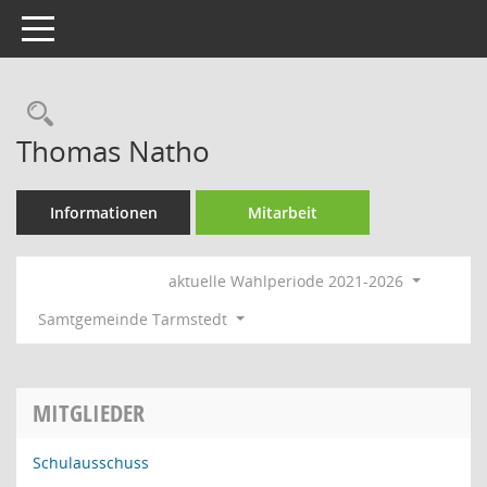
Toggle navigation
Rechercheauswahl
Thomas Natho
Informationen
Mitarbeit
aktuelle Wahlperiode 2021-2026
Samtgemeinde Tarmstedt
MITGLIEDER
Schulausschuss