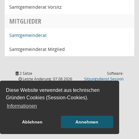
Samtgemeinderat Vorsitz
MITGLIEDER
Samtgemeinderat
Samtgemeinderat Mitglied
2 Sätze
Software:
(Wird in
Letzte Änderung: 07.08.2026
Sitzungsdienst
Session
18:00:54
Diese Website verwendet aus technischen
Gründen Cookies (Session-Cookies).
Informationen
Ablehnen
Annehmen