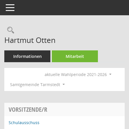
Toggle navigation
Rechercheauswahl
Hartmut Otten
Informationen
Mitarbeit
aktuelle Wahlperiode 2021-2026
Samtgemeinde Tarmstedt
VORSITZENDE/R
Schulausschuss