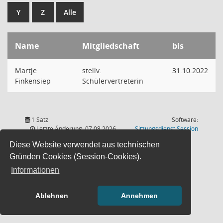
Y
Z
Alle
Name
Mitgliedschaft
bis
Martje
stellv.
31.10.2022
Finkensiep
Schülervertreterin
1 Satz
Software:
(Wird in
Letzte Änderung: 07.08.2026
Sitzungsdienst
Session
18:00:54
Diese Website verwendet aus technischen
Gründen Cookies (Session-Cookies).
Informationen
Ablehnen
Annehmen