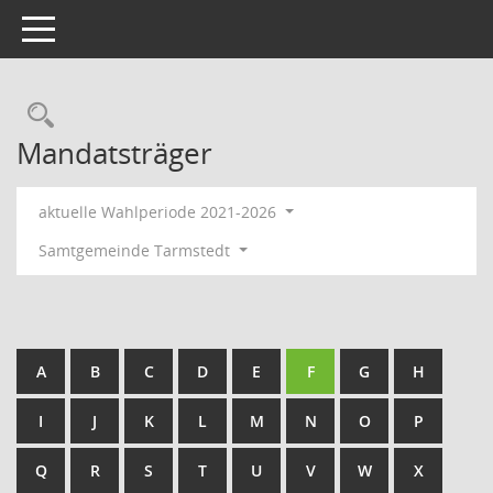
Toggle navigation
Rechercheauswahl
Mandatsträger
aktuelle Wahlperiode 2021-2026
Samtgemeinde Tarmstedt
A
B
C
D
E
F
G
H
I
J
K
L
M
N
O
P
Q
R
S
T
U
V
W
X