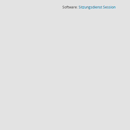
(Wird in
Software:
Sitzungsdienst
Session