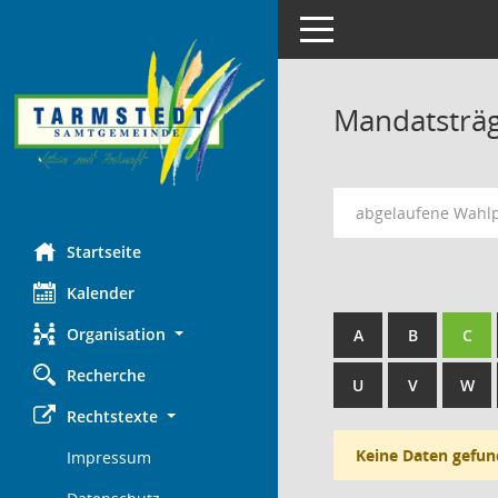
Toggle navigation
Mandatsträ
abgelaufene Wahl
Startseite
Kalender
Organisation
A
B
C
Recherche
U
V
W
Rechtstexte
Keine Daten gefun
Impressum