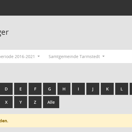
ger
periode 2016-2021
Samtgemeinde Tarmstedt
D
E
F
G
H
I
J
K
L
X
Y
Z
Alle
den.