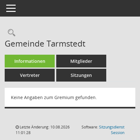
Toggle navigation
Rechercheauswahl
Gemeinde Tarmstedt
Informationen
Mitglieder
Vertreter
Sitzungen
Keine Angaben zum Gremium gefunden.
Letzte Änderung: 10.08.2026
Software:
Sitzungsdienst
(Wird in
11:01:28
Session