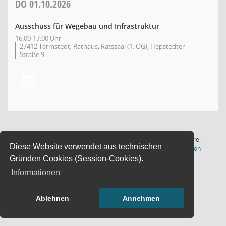
DO
01.10.2026
Ausschuss für Wegebau und Infrastruktur
16:00-17:00 Uhr
27412 Tarmstedt, Rathaus, Ratssaal (1. OG), Hepstedter
Straße 9
1 Satz
Software:
Diese Website verwendet aus technischen
(Wird in
Letzte Änderung: 07.08.2026
Sitzungsdienst
Session
18:00:54
Gründen Cookies (Session-Cookies).
Informationen
Ablehnen
Annehmen