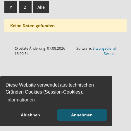
Y
Z
Alle
Keine Daten gefunden.
Letzte Änderung: 07.08.2026
Software:
Sitzungsdienst
(Wird in
18:00:54
Session
Diese Website verwendet aus technischen
Gründen Cookies (Session-Cookies).
Informationen
Ablehnen
Annehmen