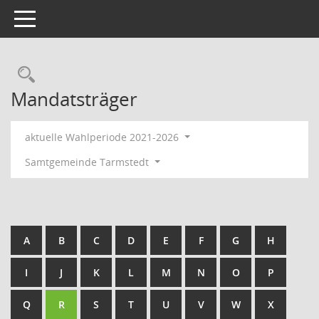
Toggle navigation
Rechercheauswahl
Mandatsträger
aktuelle Wahlperiode 2021-2026
Samtgemeinde Tarmstedt
A
B
C
D
E
F
G
H
I
J
K
L
M
N
O
P
Q
R
S
T
U
V
W
X