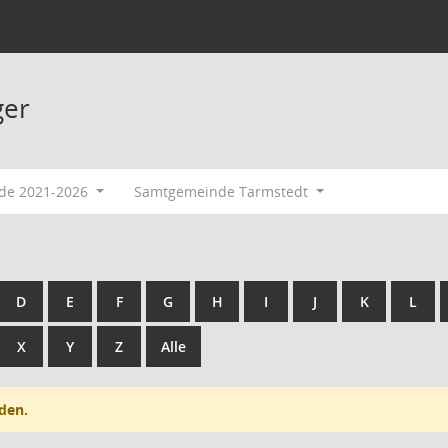
ger
ode 2021-2026
Samtgemeinde Tarmstedt
D
E
F
G
H
I
J
K
L
X
Y
Z
Alle
den.