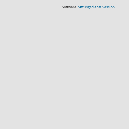
(Wird in
Software:
Sitzungsdienst
Session