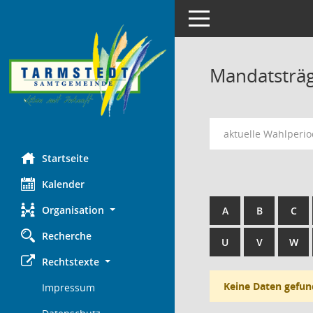
Toggle navigation
Mandatsträ
aktuelle Wahlperi
Startseite
Kalender
Organisation
A
B
C
Recherche
U
V
W
Rechtstexte
Keine Daten gefun
Impressum