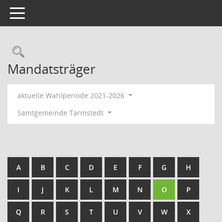
Toggle navigation
Rechercheauswahl
Mandatsträger
aktuelle Wahlperiode 2021-2026
Samtgemeinde Tarmstedt
A
B
C
D
E
F
G
H
I
J
K
L
M
N
O
P
Q
R
S
T
U
V
W
X