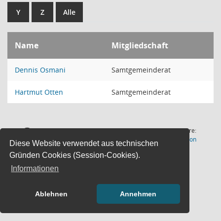
Y
Z
Alle
Name
Mitgliedschaft
Dennis Osmani
Samtgemeinderat
Hartmut Otten
Samtgemeinderat
2 Sätze
Software:
(Wird in
Letzte Änderung: 06.08.2026
Sitzungsdienst
Session
Diese Website verwendet aus technischen
18:00:55
Gründen Cookies (Session-Cookies).
Informationen
Ablehnen
Annehmen