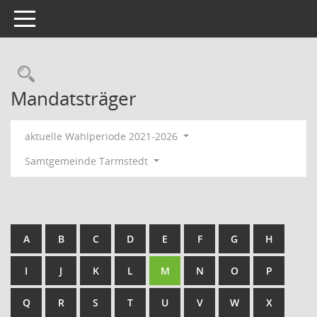
Toggle navigation
Rechercheauswahl
Mandatsträger
aktuelle Wahlperiode 2021-2026
Samtgemeinde Tarmstedt
A
B
C
D
E
F
G
H
I
J
K
L
M
N
O
P
Q
R
S
T
U
V
W
X