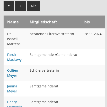
Y
Z
Alle
Name
Mitgliedschaft
bis
Dr.
beratende Elternvertreterin
28.11.2024
Isabell
Martens
Faruk
Samtgemeinde-/Gemeinderat
Maulawy
Collien
Schülervertreterin
Meyer
Janina
Samtgemeinderat
Meyer
Henry
Samtgemeinderat
Michaelis