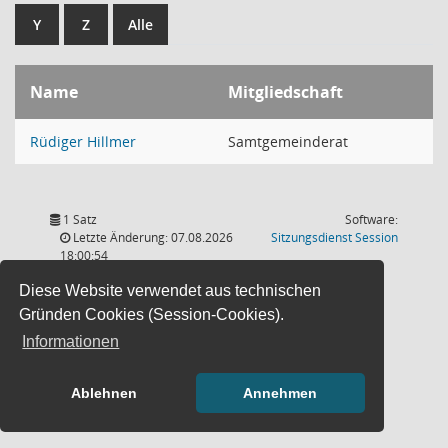
Y
Z
Alle
Name
Mitgliedschaft
Rüdiger Hillmer
Samtgemeinderat
1 Satz
Software:
(Wird in
Letzte Änderung: 07.08.2026
Sitzungsdienst
Session
18:00:54
Diese Website verwendet aus technischen
Gründen Cookies (Session-Cookies).
Informationen
Ablehnen
Annehmen