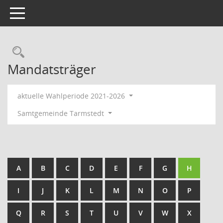
Toggle navigation
Rechercheauswahl
Mandatsträger
aktuelle Wahlperiode 2021-2026
Samtgemeinde Tarmstedt
A
B
C
D
E
F
G
H
I
J
K
L
M
N
O
P
Q
R
S
T
U
V
W
X