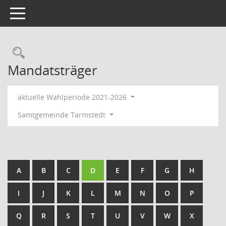
Toggle navigation
Rechercheauswahl
Mandatsträger
aktuelle Wahlperiode 2021-2026
Samtgemeinde Tarmstedt
A
B
C
D
E
F
G
H
I
J
K
L
M
N
O
P
Q
R
S
T
U
V
W
X