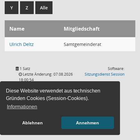
Y
Z
Alle
Name
Mitgliedschaft
Ulrich Deltz
Samtgemeinderat
1 Satz
Software:
(Wird in
Letzte Änderung: 07.08.2026
Sitzungsdienst
Session
18:00:54
Diese Website verwendet aus technischen
Gründen Cookies (Session-Cookies).
Informationen
Ablehnen
Annehmen