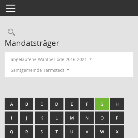
Toggle navigation
Rechercheauswahl
Mandatsträger
abgelaufene Wahlperiode 2016-2021
Samtgemeinde Tarmstedt
A
B
C
D
E
F
G
H
I
J
K
L
M
N
O
P
Q
R
S
T
U
V
W
X