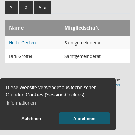
Y
Z
Alle
Name
Mitgliedschaft
Heiko Gerken
Samtgemeinderat
Dirk Gröffel
Samtgemeinderat
2 Sätze
Software:
(Wird in
Letzte Änderung: 07.08.2026
Sitzungsdienst
Session
Diese Website verwendet aus technischen
18:00:54
Gründen Cookies (Session-Cookies).
Informationen
Ablehnen
Annehmen