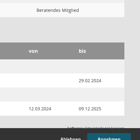
Beratendes Mitglied
von
bis
29.02.2024
12.03.2024
09.12.2025
(Wird in
Software:
Sitzungsdienst
Session
Ablehnen
Annehmen