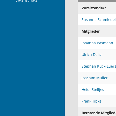
Datenschutz
Vorsitzende/r
Susanne Schmiedel
Mitglieder
Johanna Bäsmann
Ulrich Deltz
Stephan Kück-Lüer
Joachim Müller
Heidi Stelljes
Frank Tibke
Beratende Mitglied