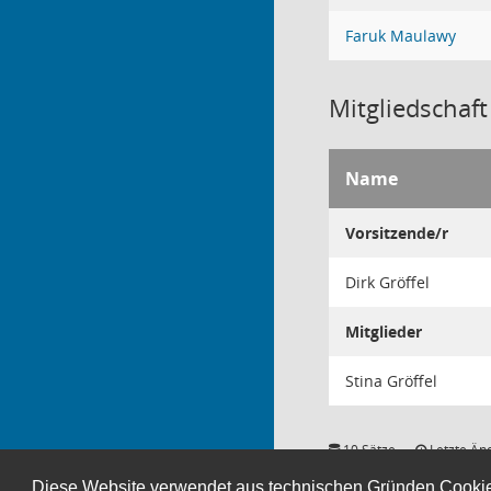
Faruk Maulawy
Mitgliedschaft
Name
Vorsitzende/r
Dirk Gröffel
Mitglieder
Stina Gröffel
10 Sätze
Letzte Än
Diese Website verwendet aus technischen Gründen Cooki