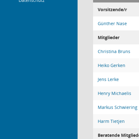
Datenschutz
Vorsitzende/r
Günther Nase
Mitglieder
Christina Bruns
Heiko Gerken
Jens Lerke
Henry Michaelis
Markus Schwiering
Harm Tietjen
Beratende Mitglied