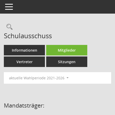
Toggle navigation
Rechercheauswahl
Schulausschuss
Informationen
Mitglieder
Vertreter
Sitzungen
aktuelle Wahlperiode 2021-2026
Mandatsträger: