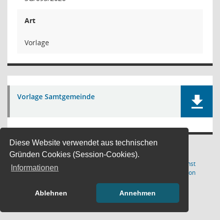
Art
Vorlage
Vorlage Samtgemeinde
Diese Website verwendet aus technischen
Gründen Cookies (Session-Cookies).
Letzte Änderung: 10.08.2026
Software:
Sitzungsdienst
Informationen
(Wird in
15:01:44
Session
Ablehnen
Annehmen