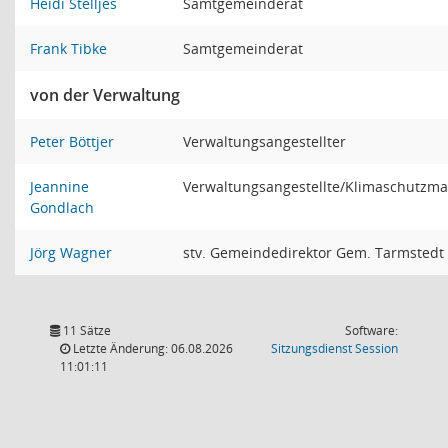
Heidi Stelljes
Samtgemeinderat
Frank Tibke
Samtgemeinderat
von der Verwaltung
Peter Böttjer
Verwaltungsangestellter
Jeannine
Verwaltungsangestellte/Klimaschutzm
Gondlach
Jörg Wagner
stv. Gemeindedirektor Gem. Tarmstedt
11 Sätze
Software:
(Wird in
Letzte Änderung: 06.08.2026
Sitzungsdienst
Session
11:01:11