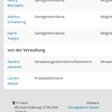
Henry
Samtgemeinderat
Mitgli
Michaelis
Markus
Samtgemeinderat
Mitgli
Schwiering
Harm
Samtgemeinderat
Mitgli
Tietjen
von der Verwaltung
Sandra
Verwaltungsvertreterin/Kämmerin
Verwal
Hammer
Carolin
Protokollführerin
Nötzel
10 Sätze
Software:
(Wird in
Letzte Änderung: 07.08.2026
Sitzungsdienst
Session
18:00:54