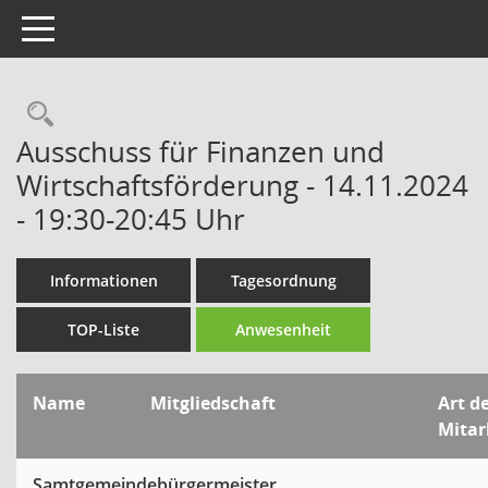
Toggle navigation
Rechercheauswahl
Ausschuss für Finanzen und
Wirtschaftsförderung - 14.11.2024
- 19:30-20:45 Uhr
Informationen
Tagesordnung
TOP-Liste
Anwesenheit
Name
Mitgliedschaft
Art d
Mitar
Samtgemeindebürgermeister