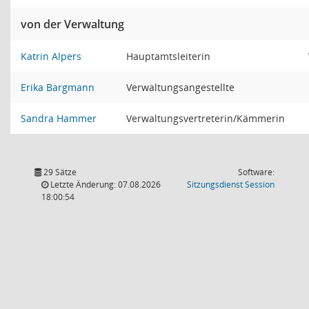
von der Verwaltung
Katrin Alpers
Hauptamtsleiterin
Erika Bargmann
Verwaltungsangestellte
Sandra Hammer
Verwaltungsvertreterin/Kämmerin
29 Sätze
Software:
(Wird in
Letzte Änderung: 07.08.2026
Sitzungsdienst
Session
18:00:54