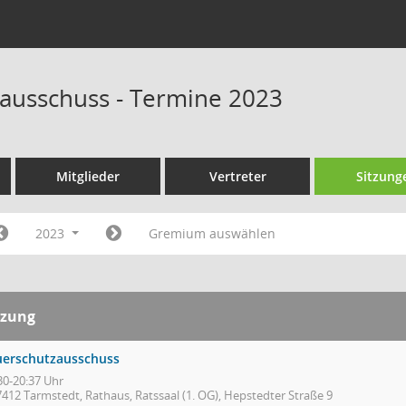
ausschuss - Termine 2023
Mitglieder
Vertreter
Sitzung
2023
Gremium auswählen
tzung
uerschutzausschuss
30-20:37 Uhr
7412 Tarmstedt, Rathaus, Ratssaal (1. OG), Hepstedter Straße 9