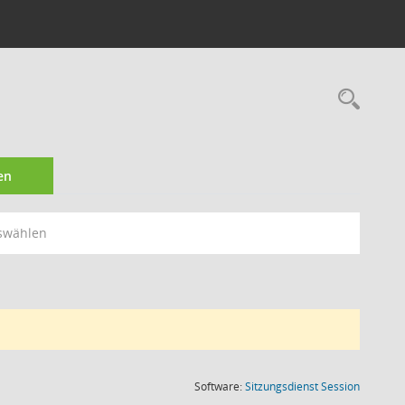
Rec
en
swählen
(Wird in
Software:
Sitzungsdienst
Session