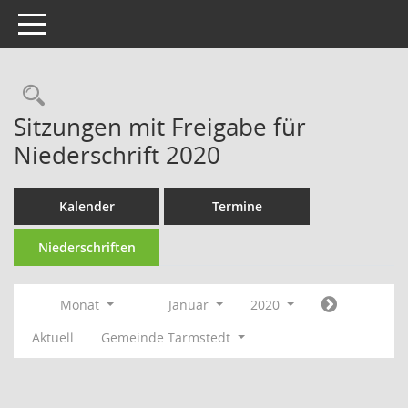
Toggle navigation
Rechercheauswahl
Sitzungen mit Freigabe für
Niederschrift 2020
Kalender
Termine
Niederschriften
Monat
Januar
2020
Aktuell
Gemeinde Tarmstedt