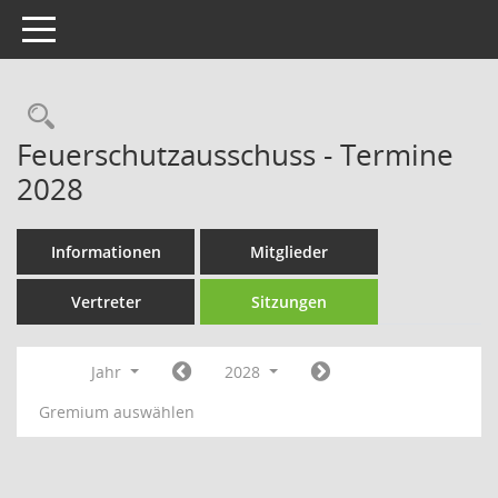
Toggle navigation
Rechercheauswahl
Feuerschutzausschuss - Termine
2028
Informationen
Mitglieder
Vertreter
Sitzungen
Jahr
2028
Gremium auswählen