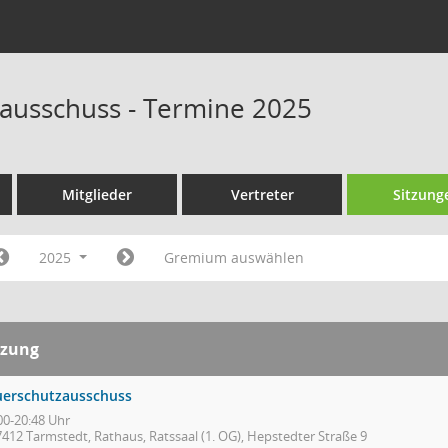
ausschuss - Termine 2025
Mitglieder
Vertreter
Sitzung
2025
Gremium auswählen
tzung
uerschutzausschuss
00-20:48 Uhr
7412 Tarmstedt, Rathaus, Ratssaal (1. OG), Hepstedter Straße 9