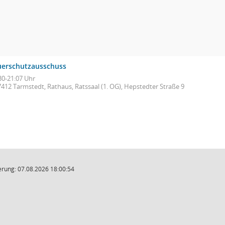
uerschutzausschuss
30-21:07 Uhr
7412 Tarmstedt, Rathaus, Ratssaal (1. OG), Hepstedter Straße 9
rung: 07.08.2026 18:00:54