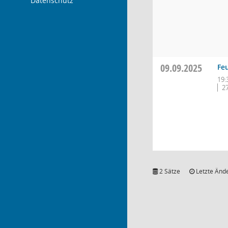
Datenschutz
09.09.2025
Fe
19:
2
2 Sätze
Letzte Ände