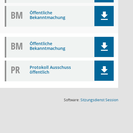
BM
Öffentliche
Bekanntmachung
BM
Öffentliche
Bekanntmachung
PR
Protokoll Ausschuss
öffentlich
(Wird in
Software:
Sitzungsdienst
Session