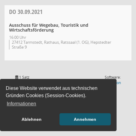
DO
30.09.2021
Ausschuss für Wegebau, Touristik und
Wirtschaftsförderung
16:00 Uhr
27412 Tarmstedt, Rathaus, Ratssaal (1. OG), Hepstedter
Straße 9
1 Satz
Software:
(Wird in
Letzte Änderung: 07.08.2026
Sitzungsdienst
Session
Diese Website verwendet aus technischen
15:01:01
Gründen Cookies (Session-Cookies).
Informationen
Ablehnen
Annehmen