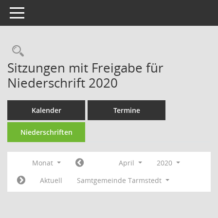
Toggle navigation
Rechercheauswahl
Sitzungen mit Freigabe für
Niederschrift 2020
Kalender
Termine
Niederschriften
Monat
April
2020
Aktuell
Samtgemeinde Tarmstedt