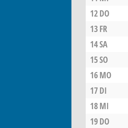
12
DO
13
FR
14
SA
15
SO
16
MO
17
DI
18
MI
19
DO