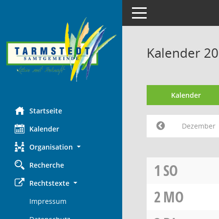
Toggle navigation
Kalender 2
Kalender
Startseite
Dezember
Kalender
Organisation
Recherche
1
SO
Rechtstexte
2
MO
Impressum