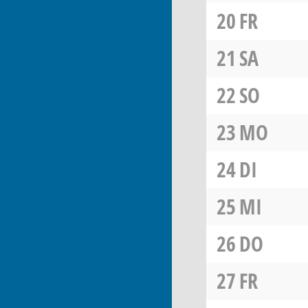
20
FR
21
SA
22
SO
23
MO
24
DI
25
MI
26
DO
27
FR