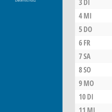
3
DI
Datenschutz
4
MI
5
DO
6
FR
7
SA
8
SO
9
MO
10
DI
11
MI