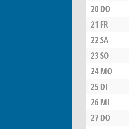
20
DO
21
FR
22
SA
23
SO
24
MO
25
DI
26
MI
27
DO