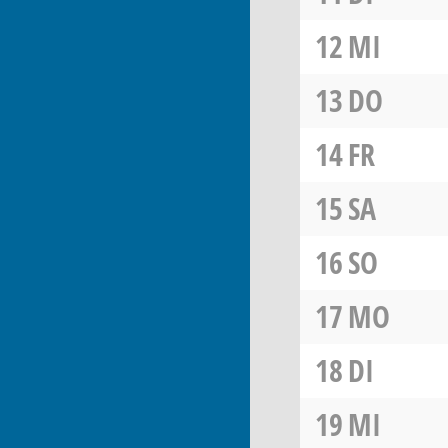
12
MI
13
DO
14
FR
15
SA
16
SO
17
MO
18
DI
19
MI