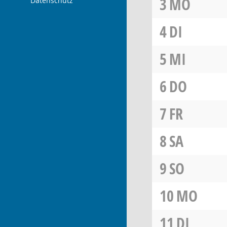
3
MO
Datenschutz
4
DI
5
MI
6
DO
7
FR
8
SA
9
SO
10
MO
11
DI