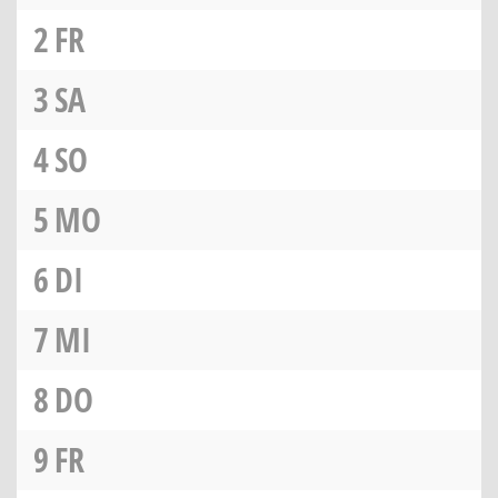
2
FR
3
SA
4
SO
5
MO
6
DI
7
MI
8
DO
9
FR