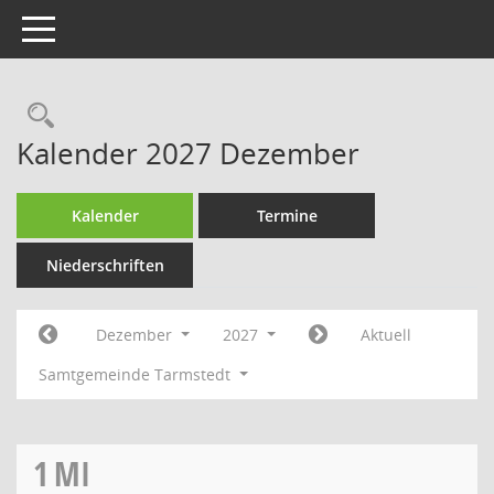
Toggle navigation
Rechercheauswahl
Kalender 2027 Dezember
Kalender
Termine
Niederschriften
Dezember
2027
Aktuell
Samtgemeinde Tarmstedt
1
MI