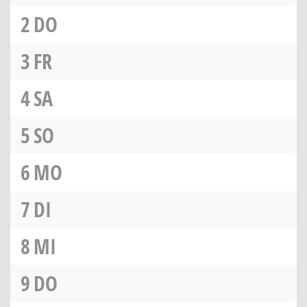
2
DO
3
FR
4
SA
5
SO
6
MO
7
DI
8
MI
9
DO