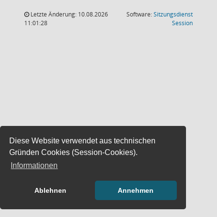
Letzte Änderung: 10.08.2026
Software:
Sitzungsdienst
(Wird in
11:01:28
Session
Diese Website verwendet aus technischen
Gründen Cookies (Session-Cookies).
Informationen
Ablehnen
Annehmen