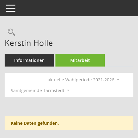
Toggle navigation
Rechercheauswahl
Kerstin Holle
Informationen
Mitarbeit
aktuelle Wahlperiode 2021-2026
Samtgemeinde Tarmstedt
Keine Daten gefunden.