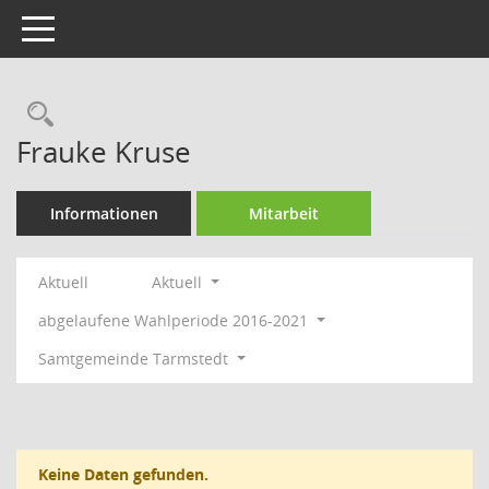
Toggle navigation
Rechercheauswahl
Frauke Kruse
Informationen
Mitarbeit
Aktuell
Aktuell
abgelaufene Wahlperiode 2016-2021
Samtgemeinde Tarmstedt
Keine Daten gefunden.