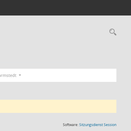
Rec
armstedt
(Wird in
Software:
Sitzungsdienst
Session